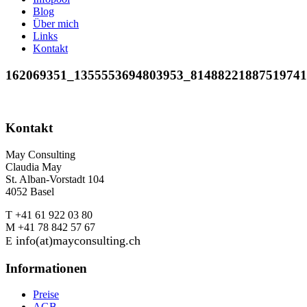
Blog
Über mich
Links
Kontakt
162069351_1355553694803953_8148822188751974
Kontakt
May Consulting
Claudia May
St. Alban-Vorstadt 104
4052 Basel
T +41 61 922 03 80
M +41 78 842 57 67
info(at)mayconsulting.ch
E
Informationen
Preise
AGB